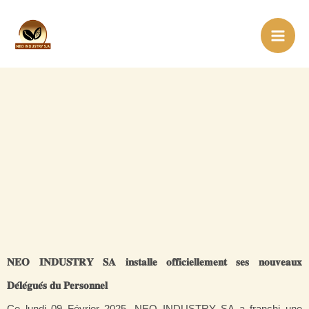
Aller
Mai
au
Men
contenu
𝐍𝐄𝐎
𝐈𝐍𝐃𝐔𝐒𝐓𝐑𝐘
𝐒𝐀
𝐢𝐧𝐬𝐭𝐚𝐥𝐥𝐞
𝐨𝐟𝐟𝐢𝐜𝐢𝐞𝐥𝐥𝐞𝐦𝐞𝐧𝐭
𝐬𝐞𝐬
𝐧𝐨𝐮𝐯𝐞𝐚𝐮𝐱
𝐃𝐞́
𝐥𝐞́
𝐠𝐮𝐞́
𝐬
𝐝𝐮
𝐏𝐞𝐫𝐬𝐨𝐧𝐧𝐞𝐥
Ce lundi 09 Février 2025, NEO INDUSTRY SA a franchi une