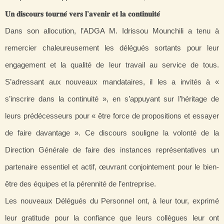
𝐔𝐧
𝐝𝐢𝐬𝐜𝐨𝐮𝐫𝐬
𝐭𝐨𝐮𝐫𝐧𝐞́
𝐯𝐞𝐫𝐬
𝐥’
𝐚𝐯𝐞𝐧𝐢𝐫
𝐞𝐭
𝐥𝐚
𝐜𝐨𝐧𝐭𝐢𝐧𝐮𝐢𝐭𝐞́
Dans son allocution, l’ADGA M. Idrissou Mounchili a tenu à
remercier chaleureusement les délégués sortants pour leur
engagement et la qualité de leur travail au service de tous.
S’adressant aux nouveaux mandataires, il les a invités à «
s’inscrire dans la continuité », en s’appuyant sur l’héritage de
leurs prédécesseurs pour « être force de propositions et essayer
de faire davantage ». Ce discours souligne la volonté de la
Direction Générale de faire des instances représentatives un
partenaire essentiel et actif, œuvrant conjointement pour le bien-
être des équipes et la pérennité de l’entreprise.
Les nouveaux Délégués du Personnel ont, à leur tour, exprimé
leur gratitude pour la confiance que leurs collègues leur ont